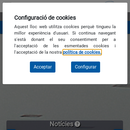
Saltar al contingut principal
Fira 2000
Configuració de cookies
S.A.
CA
ES
Aquest lloc web utilitza cookies perquè tingueu la
Cercar
millor experiència d'usuari. Si continua navegant
s'està donant el seu consentiment per a
Unió Europea
Fons Europeu
l'acceptació de les esmentades cookies i
de desenvolupament regional
Una manera de fer Europa
l'acceptació de la nostra
política de cookies.
Acceptar
Configurar
Instruccions carrousel
Notícies