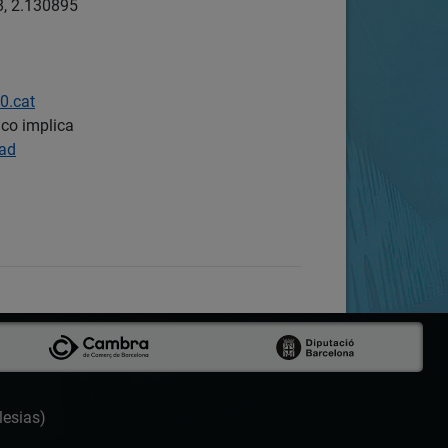
, 2.130895
0.cat
ico implica
dad
lesias)