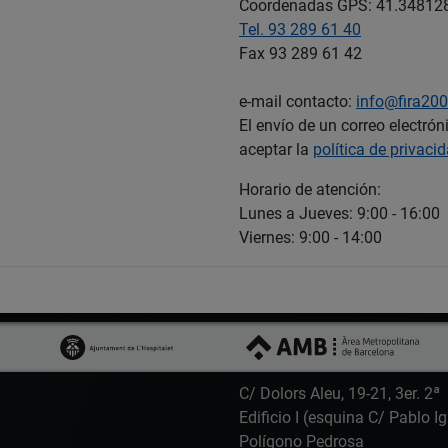
Coordenadas GPS: 41.348128
Tel. 93 289 61 40
Fax 93 289 61 42
e-mail contacto:
info@fira200
El envío de un correo electrón
aceptar la
política de privaci
Horario de atención:
Lunes a Jueves: 9:00 - 16:00
Viernes: 9:00 - 14:00
C/ Dolors Aleu, 19-21, 3er. 2ª
Edificio I (esquina C/ Pablo Ig
Polígono Pedrosa