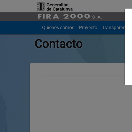
Saltar al contenido principal
Fira 2000
S.A.
Quiénes somos
Proyecto
Transparencia
Contacto