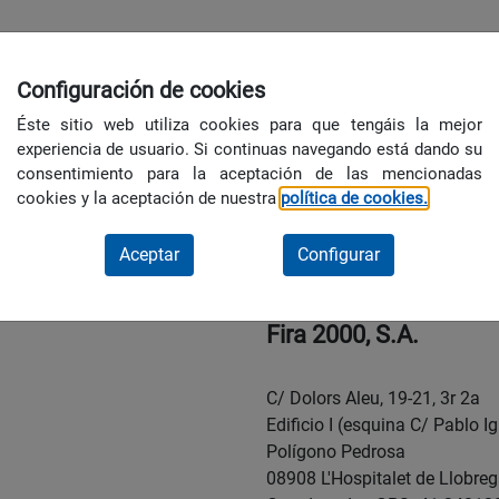
Configuración de cookies
 y buen Gobierno
Perfil del Contratante
Factura Electrónica
Éste sitio web utiliza cookies para que tengáis la mejor
experiencia de usuario. Si continuas navegando está dando su
consentimiento para la aceptación de las mencionadas
cookies y la aceptación de nuestra
política de cookies.
Aceptar
Configurar
Fira 2000, S.A.
C/ Dolors Aleu, 19-21, 3r 2a
Edificio I (esquina C/ Pablo Ig
Polígono Pedrosa
08908 L'Hospitalet de Llobreg