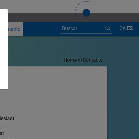
Buscar
CA
ES
Contacto
Home >>
Contacto
lesias)
at